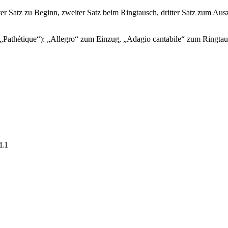
r Satz zu Beginn, zweiter Satz beim Ringtausch, dritter Satz zum Aus
 („Pathétique“): „Allegro“ zum Einzug, „Adagio cantabile“ zum Ring
d.1