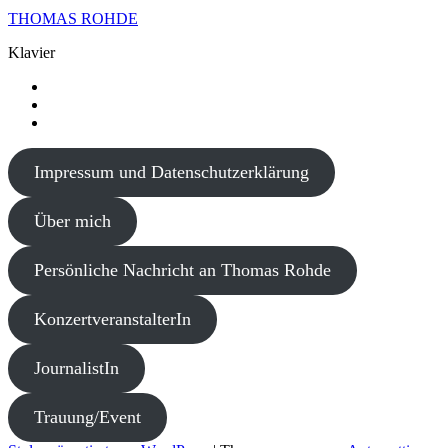
THOMAS ROHDE
Klavier
Termine
und
Hauptsache
Tickets
Beethoven
Hauptsache
Videos
Beethoven
T-
Impressum und Datenschutzerklärung
Shirts
und
Caps
Über mich
Persönliche Nachricht an Thomas Rohde
KonzertveranstalterIn
JournalistIn
Trauung/Event