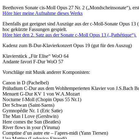
Beethoven Sonate cis-Moll Opus 27 Nr. 2 („Mondscheinsonate“), erste
Höre hier meine Aufnahme dieses Werks
Ebenfalls gut geeignet sind Auszüge aus der c-Moll-Sonate Opus 13
hoc gekürzte Fassungen gespielt.
Höre hier den 2. Satz aus der Sonate c-Moll Opus 13 („Pathétique“).
Kadenz zum B-Dur-Klavierkonzert Opus 19 (gut für den Auszug)
Klavierstück „Für Elise“ WoO 64
Andante favori F-Dur WoO 57
Vorschläge mit Musik anderer Komponisten:
Canon in D (Pachelbel)
Präludium C-Dur aus dem Wohltemperierten Klavier von J.S.Bach B
Menuett G-Dur KV 1 von W.A.Mozart
Nocturne f-Moll (Chopin Opus 55 Nr.1)
Der Schwan (Saint-Saens)
Gymnopédie Nr. 1 (Eric Satie)
The Man I Love (Gershwin)
Here comes the Sun (Beatles)
River flows in your (Yiruma)
Comptine d’un autre ete – l’apres-midi (Yann Tiersen)
Una Mattina (Ludovico Einaudi)