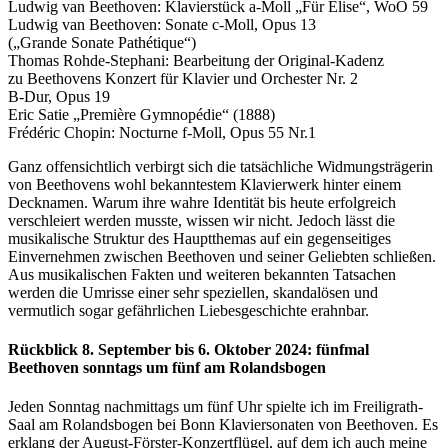
Ludwig van Beethoven: Klavierstück a-Moll „Für Elise“, WoO 59
Ludwig van Beethoven: Sonate c-Moll, Opus 13
(„Grande Sonate Pathétique“)
Thomas Rohde-Stephani: Bearbeitung der Original-Kadenz
zu Beethovens Konzert für Klavier und Orchester Nr. 2
B-Dur, Opus 19
Eric Satie „Première Gymnopédie“ (1888)
Frédéric Chopin: Nocturne f-Moll, Opus 55 Nr.1
Ganz offensichtlich verbirgt sich die tatsächliche Widmungsträgerin
von Beethovens wohl bekanntestem Klavierwerk hinter einem
Decknamen. Warum ihre wahre Identität bis heute erfolgreich
verschleiert werden musste, wissen wir nicht. Jedoch lässt die
musikalische Struktur des Hauptthemas auf ein gegenseitiges
Einvernehmen zwischen Beethoven und seiner Geliebten schließen.
Aus musikalischen Fakten und weiteren bekannten Tatsachen
werden die Umrisse einer sehr speziellen, skandalösen und
vermutlich sogar gefährlichen Liebesgeschichte erahnbar.
Rückblick 8. September bis 6. Oktober 2024: fünfmal
Beethoven sonntags um fünf am Rolandsbogen
Jeden Sonntag nachmittags um fünf Uhr spielte ich im Freiligrath-
Saal am Rolandsbogen bei Bonn Klaviersonaten von Beethoven. Es
erklang der August-Förster-Konzertflügel, auf dem ich auch meine