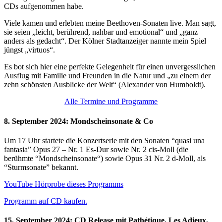
CDs aufgenommen habe.
Viele kamen und erlebten meine Beethoven-Sonaten live. Man sagt,
sie seien „leicht, berührend, nahbar und emotional“ und „ganz
anders als gedacht“. Der Kölner Stadtanzeiger nannte mein Spiel
jüngst „virtuos“.
Es bot sich hier eine perfekte Gelegenheit für einen unvergesslichen
Ausflug mit Familie und Freunden in die Natur und „zu einem der
zehn schönsten Ausblicke der Welt“ (Alexander von Humboldt).
Alle Termine und Programme
8. September 2024: Mondscheinsonate & Co
Um 17 Uhr startete die Konzertserie mit den Sonaten “quasi una
fantasia” Opus 27 – Nr. 1 Es-Dur sowie Nr. 2 cis-Moll (die
berühmte “Mondscheinsonate“) sowie Opus 31 Nr. 2 d-Moll, als
“Sturmsonate” bekannt.
YouTube Hörprobe dieses Programms
Programm auf CD kaufen.
15. September 2024: CD Release mit Pathétique, Les Adieux,