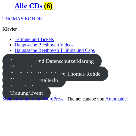
Alle CDs
(6)
THOMAS ROHDE
Klavier
Termine und Tickets
Hauptsache Beethoven Videos
Hauptsache Beethoven T-Shirts und Caps
Impressum und Datenschutzerklärung
Über mich
Persönliche Nachricht an Thomas Rohde
KonzertveranstalterIn
JournalistIn
Trauung/Event
Stolz präsentiert von WordPress
|
Theme: canape von
Automattic
.