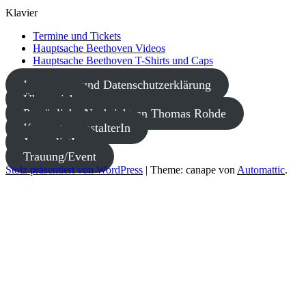
Klavier
Termine und Tickets
Hauptsache Beethoven Videos
Hauptsache Beethoven T-Shirts und Caps
Impressum und Datenschutzerklärung
Über mich
Persönliche Nachricht an Thomas Rohde
KonzertveranstalterIn
JournalistIn
Trauung/Event
Stolz präsentiert von WordPress
|
Theme: canape von
Automattic
.